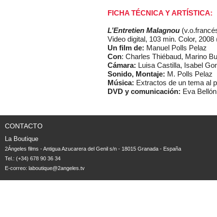
FICHA TÉCNICA Y ARTÍSTICA:
L’Entretien Malagnou
(v.o.francés
Video digital, 103 min. Color, 2008
Un film de:
Manuel Polls Pelaz
Con
: Charles Thiébaud, Marino Bu
Cámara:
Luisa Castilla, Isabel Go
Sonido, Montaje:
M. Polls Pelaz
Música:
Extractos de un tema al p
DVD y comunicación:
Eva Belló
CONTACTO
La Boutique
2Ángeles films - Antigua Azucarera del Genil s/n - 18015 Granada - España
Tel.: (+34) 678 90 36 34
E-correo:
laboutique@2angeles.tv