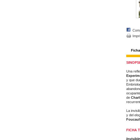
Comp
Impr
Ficha
SINOPSI
Una refle
Experime
y que dur
Embriolog
abandono
ocupante
de
Char
recurrent
La invisi
y del el
Foucaul
FICHA T
Invisibl