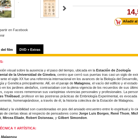
14,
artir en Facebook
imir
 del film
DVD + Extras
S:
xión visual sobre la ausencia y el paso del tiempo, ubicada en la
Estación de Zoología
ntal de la Universidad de Ginebra
, centro que cerró sus puertas tras casi un siglo de exi
ante el siglo XX fue una referencia internacional en los avances de la Biología del Desarrollo,
ía y Genética principalmente. Allí, en el paraje de
Malagnou
, el vacío del edificio y el estado
 en los jardines aledaños, contrastaban con la plena vigencia de los recuerdos de sus últim
s, cuyas voces rememoran sus variopintas vivencias personales y profesionales. La person
les Thiébaud
, profesor en las postreras prácticas de Embriología Experimental, es evocada
emente, homenajeándose, a través de él, la historia colectiva de la Estación de Malagnou.
bilidad y la visibilidad son cuestionadas en pos del ansiado encuentro entre lo espiritual y lo cie
ogio de ciertas ideas al respecto de pensadores como
Jorge Luis Borges
,
René Thom
,
Mic
t
,
Mircea Eliade
,
Robert Doisneau
, y
Gilbert Simondon
.
ÉCNICA Y ARTÍSTICA:
e Malagnou