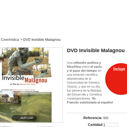
Cinemística
>
DVD Invisible Malagnou
DVD Invisible Malagnou
Una
reflexión poética y
filosófica
sobre
el vacío
y el paso del tiempo
en
una estación científica
abandonada de la
Universidad de Ginebra
(Suiza), y que en su día
fue pionera de la Biología
del Desarrollo y Genética
contemporáneas.
Vo.
Francés subtitulada al español
.
Referencia:
AMPLIAR
003
Cantidad