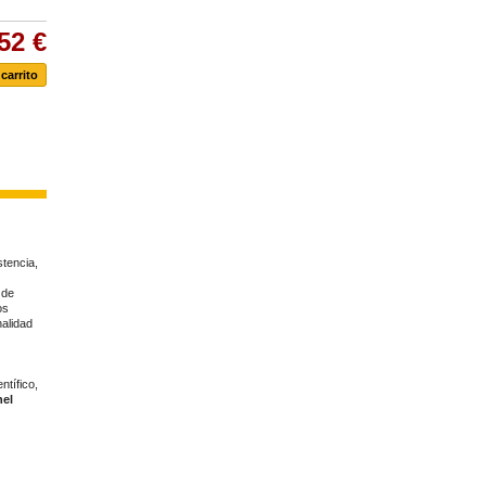
52 €
stencia,
 de
os
alidad
ntífico,
hel